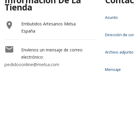
Información De La
Contac
Tienda
Asunto

Embutidos Artesanos Melsa
España
Dirección de co

Envíenos un mensaje de correo
Archivo adjunto
electrónico:
pedidosonline@melsa.com
Mensaje