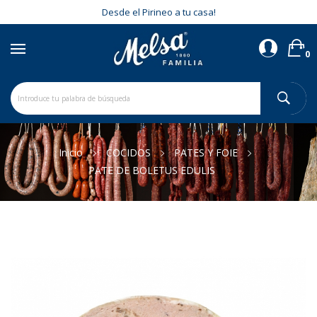
Desde el Pirineo a tu casa!
0
Inicio
COCIDOS
PATES Y FOIE
PATE DE BOLETUS EDULIS